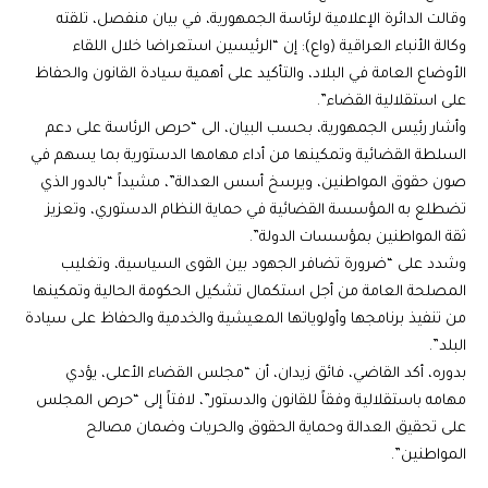
وقالت الدائرة الإعلامية لرئاسة الجمهورية، في بيان منفصل، تلقته
وكالة الأنباء العراقية (واع): إن “الرئيسين استعراضا خلال اللقاء
الأوضاع العامة في البلاد، والتأكيد على أهمية سيادة القانون والحفاظ
على استقلالية القضاء”.
وأشار رئيس الجمهورية، بحسب البيان، الى “حرص الرئاسة على دعم
السلطة القضائية وتمكينها من أداء مهامها الدستورية بما يسهم في
صون حقوق المواطنين، ويرسخ أسس العدالة”، مشيداً “بالدور الذي
تضطلع به المؤسسة القضائية في حماية النظام الدستوري، وتعزيز
ثقة المواطنين بمؤسسات الدولة”.
وشدد على “ضرورة تضافر الجهود بين القوى السياسية، وتغليب
المصلحة العامة من أجل استكمال تشكيل الحكومة الحالية وتمكينها
من تنفيذ برنامجها وأولوياتها المعيشية والخدمية والحفاظ على سيادة
البلد”.
بدوره، أكد القاضي، فائق زيدان، أن “مجلس القضاء الأعلى، يؤدي
مهامه باستقلالية وفقاً للقانون والدستور”، لافتاً إلى “حرص المجلس
على تحقيق العدالة وحماية الحقوق والحريات وضمان مصالح
المواطنين”.