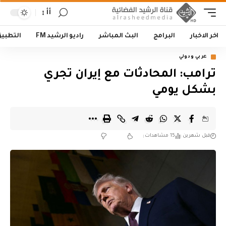
أأ
اخر الاخبار
البرامج
البث المباشر
راديو الرشيد FM
التطبي
عربي ودولي
‏ترامب: المحادثات مع إيران تجري
بشكل يومي
قبل شهرين
15 مشاهدات