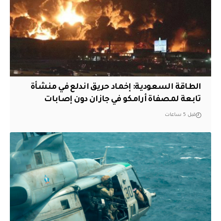
‏الطاقة السعودية: إخماد حريق اندلع في منشأة
تابعة لمصفاة أرامكو في جازان دون إصابات
قبل 5 ساعات