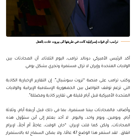
‏ترامب: أي قوات إسرائيلية كانت في طريقها الى بيروت عادت بالفعل
أكد الرئيس الأميركي دونالد ترامب، اليوم الثلاثاء، أن المحادثات بين
الولايات المتحدة وإيران لا تزال مستمرة وتجري بشكل يومي.
وكتب ترامب على منصة “تروث سوشيال”: إن التقارير الإخبارية الكاذبة
التي تزعم توقف التواصل بين الجمهورية الإسلامية الإيرانية والولايات
المتحدة الأميركية قبل أيام قليلة هي تقارير كاذبة ومضللة”.
وأضاف: فالمحادثات بيننا مستمرة، بما في ذلك قبل أربعة أيام، وثلاثة
أيام، ويومين، ويوم واحد، واليوم.. لا أحد يعلم إلى أين ستؤول هذه
المحادثات، ولكن كما قلت لإيران: “حان الوقت، عاجلاً أم آجلاً، لإبرام
اتفاق.. لقد استمر هذا الوضع 47 عامًا، ولا يمكن السماح له بالاستمرار