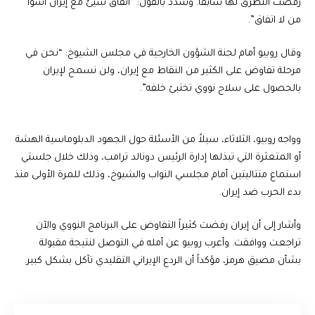
رفضت التطرق لها سابقاً. وشدد بالقول: “اتفاق سيئ مع إيران أسوأ
من لا اتفاق”.
وقال روبيو أمام لجنة الشؤون الخارجية في مجلس الشيوخ: “نحن في
مرحلة تفاوض على الكثير من النقاط مع إيران، ولن نسمح لإيران
بالحصول على سلاح نووي تختبئ خلفه”.
وواجه روبيو، الثلاثاء، سيلاً من الأسئلة حول الجهود الدبلوماسية الهشة
أو المتعثرة التي تبذلها إدارة الرئيس دونالد ترامب، وذلك خلال جلستي
استماع متتاليتين أمام مجلسي النواب والشيوخ، وذلك للمرة الأولى منذ
بدء الحرب ضد إيران.
وأشار إلى أن إيران رفضت كثيراً التفاوض على البرنامج النووي والآن
تراجعت ووافقت. وأعرب روبيو عن أمله في التوصل لنتيجة مقبولة
بشأن مضيق هرمز، مؤكداً أن الردع الإيراني التقليدي تآكل بشكل كبير.