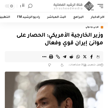
أأ
اخر الاخبار
البرامج
البث المباشر
راديو الرشيد FM
التطبي
عربي ودولي
وزير الخارجية الأمريكي: ‏الحصار على
موانئ إيران قوي وفعال
قبل شهرين
20 مشاهدات