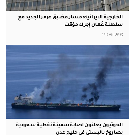
الخارجية الايرانية: مسار مضيق هرمز الجديد مع
سلطنة عُمان إجراء مؤقت
قبل يوم واحد
الحوثيون يعلنون اصابة سفينة نفطية سعودية
بصاروخ باليستي في خليج عدن