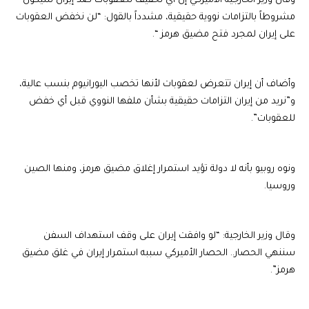
وقال وزير الخارجية الأميركي إن أي تخفيف للعقوبات ضد إيران سيكون
مشروطاً بالتزامات نووية حقيقية، مشدداً بالقول: “لن نخفض العقوبات
على إيران لمجرد فتح مضيق هرمز “.
وأضاف أن إيران تتعرض لعقوبات لأنها تخصب اليورانيوم بنسب عالية،
و”نريد من إيران التزامات حقيقية بشأن ملفها النووي قبل أي خفض
للعقوبات”.
ونوه روبيو بأنه لا دولة تؤيد استمرار إغلاق مضيق هرمز، ومنها الصين
وروسيا.
وقال وزير الخارجية: “لو وافقت إيران على وقف استهداف السفن
سننهي الحصار.. الحصار الأميركي سببه استمرار إيران في غلق مضيق
هرمز”.