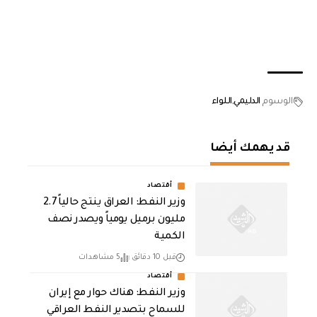
الوسوم
الدليمي
اللواء
قد يهمك أيضا
أقتصاد
وزير النفط: العراق ينتج حالياً 2.7
مليون برميل يومياً ويصدر نصف
الكمية
قبل 10 دقائق
5 مشاهدات
أقتصاد
وزير النفط: هناك حوار مع إيران
للسماح بتصدير النفط العراقي