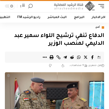
أأ
اخر الاخبار
البرامج
البث المباشر
راديو الرشيد FM
التطبي
أمن
الدفاع تنفي ترشيح اللواء سمير عبد
الدليمي لمنصب الوزير
قبل شهرين
17 مشاهدات