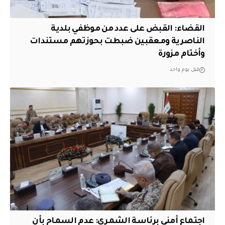
القضاء: القبض على عدد من موظفي بلدية
الناصرية ومعقبين ضبطت بحوزتهم مستندات
وأختام مزورة
قبل يوم واحد
اجتماع أمني برئاسة الشمري: عدم السماح بأن