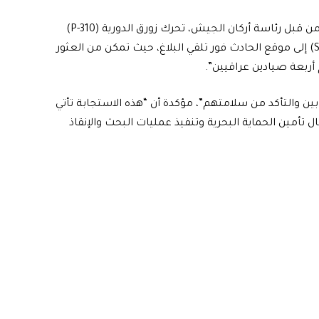
وذكرت القيادة في بيان تلقته “الرشيد”، انه “بتوجيه مباشر من قبل رئاسة أركان الجيش، تحرك زورق الدورية (P-310)
المكلف بواجب الحماية ضمن منطقة التحميل الجانبي (STS) إلى موقع الحادث فور تلقي البلاغ، حيث تمكن من العثور
أربعة صيادين عراقيين”.
بين والتأكد من سلامتهم”، مؤكدة أن “هذه الاستجابة تأتي
 تأمين الحماية البحرية وتنفيذ عمليات البحث والإنقاذ