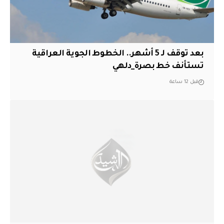
بعد توقف لـ 5 أشهر.. الخطوط الجوية العراقية
تستأنف خط بصرة_دلهي
قبل 12 ساعة