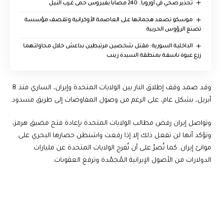
تحذير صحي في أوروبا.. 240 مصابا بفيروس حمى غرب النيل
موسكو تصعد هجماتها على العاصمة الأوكرانية وتقصف مؤسسة
تصنع الرؤوس الحربية
الداخلية السورية: مقتل شخصين مرتبطين بداعش خلال محاولتهما
زرع عبوة ناسفة بمنطقة السيدة زينب
وقد صمد وقف إطلاق النار بين الولايات المتحدة وإيران، الساري منذ 8
أبريل، بشكل عام، على الرغم من وصول المفاوضات إلى طريق مسدود.
وتواصل إيران رفض مطالب الولايات المتحدة بإعادة فتح مضيق هرمز،
وتؤكد أنها لن تفعل ذلك إلا إذا رفعت واشنطن حصارها البحري على
موانئ إيران. كما تُصرّ على أن تُفرج الولايات المتحدة عن مليارات
الدولارات من الأصول الإيرانية المُجمّدة وترفع العقوبات.