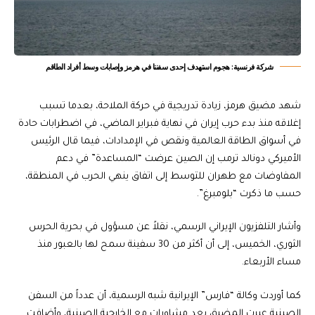
شركة فرنسية: هجوم استهدف إحدى سفننا في هرمز وإصابات وسط أفراد الطاقم
شهد مضيق هرمز، زيادة تدريجية في حركة الملاحة، بعدما تسبب
إغلاقه منذ بدء حرب إيران في نهاية فبراير الماضي، في اضطرابات حادة
في أسواق الطاقة العالمية ونقص في الإمدادات، فيما قال الرئيس
الأميركي دونالد ترمب إن الصين عرضت “المساعدة” في دعم
المفاوضات مع طهران للتوسط إلى اتفاق ينهي الحرب في المنطقة،
حسب ما ذكرت “بلومبرغ”.
وأشار التلفزيون الإيراني الرسمي، نقلاً عن مسؤول في بحرية الحرس
الثوري، الخميس، إلى أن أكثر من 30 سفينة سمح لها بالعبور منذ
مساء الأربعاء.
كما أوردت وكالة “فارس” الإيرانية شبه الرسمية، أن عدداً من السفن
الصينية عبرت المضيق بعد مشاورات مع الخارجية الصينية، وأضافت