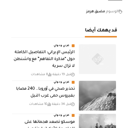
الوسوم
مضيق هرمز
قد يهمك أيضا
عربي ودولي
الرئيس الإيراني: التفاصيل الكاملة
حول “مذكرة التفاهم” مع واشنطن
لا تزال سرية
قبل 19 دقيقة
8 مشاهدات
عربي ودولي
تحذير صحي في أوروبا.. 240 مصابا
بفيروس حمى غرب النيل
قبل 34 دقيقة
10 مشاهدات
عربي ودولي
موسكو تصعد هجماتها على