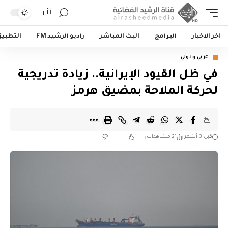
أأ
اخر الاخبار
البرامج
البث المباشر
راديو الرشيد FM
التطبي
عربي ودولي
في ظل القيود الإيرانية.. زيادة تدريجية
لحركة الملاحة بمضيق هرمز
قبل 3 أشهر
21 مشاهدات