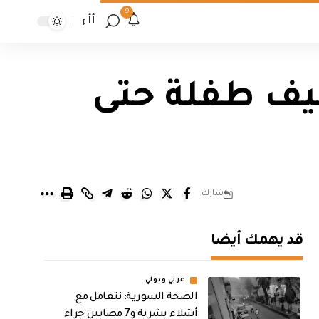
9
أأ
متهمين بتعنيف طفلة حتى
شارك
قد يهمك أيضا
عربي ودولي
الصحة السورية: نتعامل مع
أشلاء بشرية و7 مصابين جراء