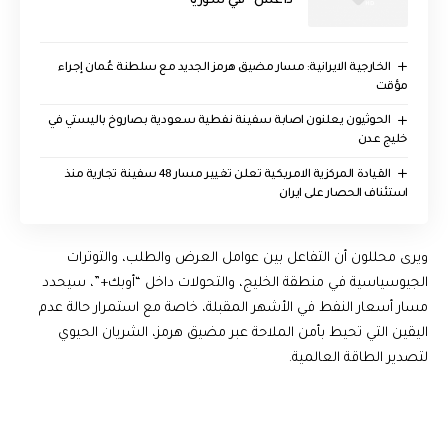
داعش” في سوريا
الخارجية الايرانية: مسار مضيق هرمز الجديد مع سلطنة عُمان إجراء
مؤقت
الحوثيون يعلنون اصابة سفينة نفطية سعودية بصاروخ باليستي في
خليج عدن
القيادة المركزية الامريكية تعلن تغيير مسار 48 سفينة تجارية منذ
استئناف الحصار على ايران
ويرى محللون أن التفاعل بين عوامل العرض والطلب، والتوترات
الجيوسياسية في منطقة الخليج، والتحولات داخل “أوبك+”، سيحدد
مسار أسعار النفط في الأشهر المقبلة، خاصة مع استمرار حالة عدم
اليقين التي تحيط بأمن الملاحة عبر مضيق هرمز، الشريان الحيوي
لتصدير الطاقة العالمية.