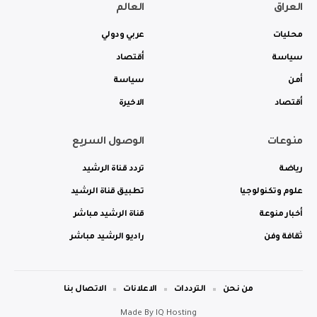
العراق
العالم
محليات
عربي ودولي
سياسة
أقتصاد
أمن
سياسة
أقتصاد
الاخيرة
منوعات
الوصول السريع
رياضة
تردد قناة الرشيد
علوم وتكنولوجيا
تطبيق قناة الرشيد
أخبار منوعة
قناة الرشيد مباشر
ثقافة وفن
راديو الرشيد مباشر
من نحن
الترددات
الاعلانات
الاتصال بنا
Made By
IQ Hosting