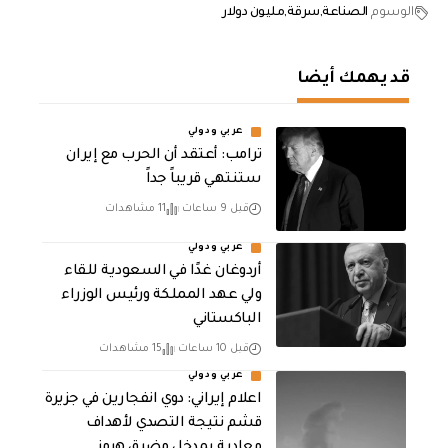
الوسوم
الصناعة
سرقة
مليون دولار
قد يهمك أيضا
عربي ودولي
‏ترامب: أعتقد أن الحرب مع إيران
ستنتهي قريباً جداً
قبل 9 ساعات
11 مشاهدات
عربي ودولي
أردوغان غدًا في السعودية للقاء
ولي عهد المملكة ورئيس الوزراء
الباكستاني
قبل 10 ساعات
15 مشاهدات
عربي ودولي
اعلام إيراني: دوي انفجارين في جزيرة
قشم نتيجة التصدي لأهداف