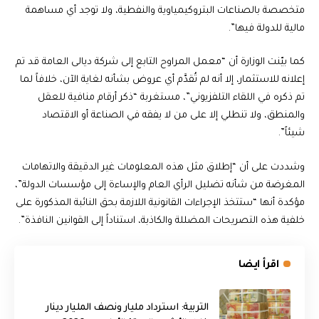
متخصصة بالصناعات البتروكيمياوية والنفطية، ولا توجد أي مساهمة
مالية للدولة فيها”.
كما بيّنت الوزارة أن “معمل المراوح التابع إلى شركة ديالى العامة قد تم
إعلانه للاستثمار، إلا أنه لم تُقدَّم أي عروض بشأنه لغاية الآن، خلافاً لما
تم ذكره في اللقاء التلفزيوني”، مستغربة “ذكر أرقام منافية للعقل
والمنطق، ولا تنطلي إلا على من لا يفقه في الصناعة أو الاقتصاد
شيئاً”.
وشددت على أن “إطلاق مثل هذه المعلومات غير الدقيقة والاتهامات
المغرضة من شأنه تضليل الرأي العام والإساءة إلى مؤسسات الدولة”،
مؤكدة أنها “ستتخذ الإجراءات القانونية اللازمة بحق النائبة المذكورة على
خلفية هذه التصريحات المضللة والكاذبة، استناداً إلى القوانين النافذة”.
اقرأ ايضا
التربية: استرداد مليار ونصف المليار دينار