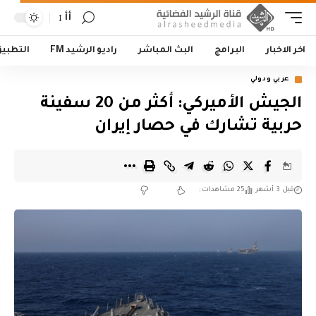
أأ
اخر الاخبار
البرامج
البث المباشر
راديو الرشيد FM
التطبي
عربي ودولي
الجيش الأميركي: أكثر من 20 سفينة
حربية تشارك في حصار إيران
قبل 3 أشهر
25 مشاهدات