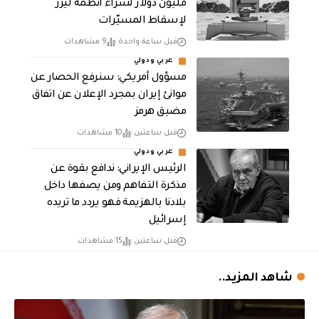
مليون دولار لشراء أنظمة ليزر
لإسقاط المسيّرات
قبل ساعة واحدة
9 مشاهدات
عربي ودولي
مسؤول أمريكي: سنرفع الحصار عن
موانئ إيران بمجرد الإعلان عن اتفاق
مضيق هرمز
قبل ساعتين
10 مشاهدات
عربي ودولي
الرئيس الإيراني: ندافع بقوة عن
مذكرة التفاهم ومن يصفها داخل
بلادنا بالهزيمة فهو يردد ما تريده
إسرائيل
قبل ساعتين
15 مشاهدات
شاهد المزيد..