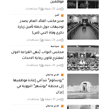
موظفين
قبل 22 دقيقة
13 مشاهدات
أمن
مدير مكتب القائد العام يصدر
توجيهات حول خطة تأمين زيارة
ذكرى وفاة النبي (ص)
قبل 23 دقيقة
7 مشاهدات
سياسة
مجلس النواب يُنهي القراءة الاولى
لمقترح قانون رعاية الاحداث
قبل 25 دقيقة
9 مشاهدات
عربي ودولي
“روساتوم” تبدأ في إعادة موظفيها
إلى محطة “بوشهر” النووية في
إيران
قبل 51 دقيقة
7 مشاهدات
عربي ودولي