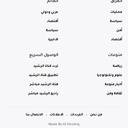
العراق
العالم
محليات
عربي ودولي
سياسة
أقتصاد
أمن
سياسة
أقتصاد
الاخيرة
منوعات
الوصول السريع
رياضة
تردد قناة الرشيد
علوم وتكنولوجيا
تطبيق قناة الرشيد
أخبار منوعة
قناة الرشيد مباشر
ثقافة وفن
راديو الرشيد مباشر
من نحن
الترددات
الاعلانات
الاتصال بنا
Made By
IQ Hosting