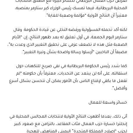
تعرّض حزب العمال البريطاني لخسائر كبيرة مع انطلاق الانتخابات
المحلية البريطانية، فيما تمسك رئيس الوزراء كير ستارمر بمنصبه،
معتبراً أن النتائج الأولية “مؤلمة وصعبة للغاية”.
لكنه أكد تحمله المسؤولية ورفضه التخلي عن قيادة الحكومة. وقال
ستارمر اليوم الجمعة، في أول تعليق له بعد ظهور النتائج، إن “الأيام
الصعبة مثل هذه لا تضعف عزمي على تحقيق التغيير الذي وعدت به”،
مضيفاً أن الناخبين “أرسلوا رسالة واضحة بشأن وتيرة التغيير”.
كما شدد رئيس الحكومة البريطانية في نفي صريح للتكهنات حول
استقالته، على أنه لن يبتعد عن التحديات، معترفاً بأن حكومته “لم
تفعل ما يكفي لإقناع الناس بأن الأمور يمكن أن تتحسن بشكل أسرع
وأفضل”.
خسائر واسعة للعمال
أتى ذلك، بعدما أظهرت النتائج الأولية لانتخابات المجالس المحلية في
إنجلترا خسارة حزب العمال مئات المقاعد، بالتزامن مع صعود كبير
لحزب “إصلاح المملكة المتحدة” اليميني المناهض للهجرة.