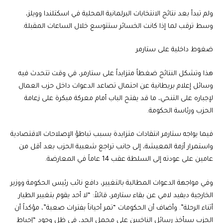
ولم تبدأ بعد نتائج الانتخابات البرلمانية المحلية في اسكتلندا وويلز،
وسط ترقب لما إذا كانت الخسائر ستتوسع خلال الساعات المقبلة.
ضغوط داخلية على ستارمر
هذا وتشكل النتائج ضغطاً متزايداً على ستارمر، في وقت تتحدث فيه
وسائل إعلام بريطانية عن احتمال تصاعد الدعوات داخل حزب العمال
لإجباره على التنحي، ما قد يفتح الباب أمام معركة مبكرة على زعامة
الحزب ورئاسة الحكومة.
فيما يواجه ستارمر انتقادات متزايدة بسبب تباطؤ الإصلاحات الاقتصادية
واستمرار أزمة المعيشة، إلى جانب تراجع شعبية الحزب بعد أقل من
عامين على عودته إلى السلطة عقب 14 عاماً في المعارضة.
وفي مواجهة الدعوات المطالبة بالتغيير، دافع نائب رئيس الحكومة ووزير
الخارجية ديفيد لامي عن بقاء ستارمر، قائلاً: “لا أحد يقوم بتغيير الطيار
أثناء الرحلة”. وأضاف أن الحكومات “تمر أحياناً بفترات صعبة”، مؤكداً أن
الحزب سيأخذ رسائل الناخبين على محمل الجد، في ظل وجود “إحباط