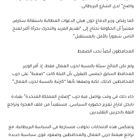
واضح” لدى الشارع البريطاني.
كما رفض وزير الدفاع جون هيلي الدعوات المطالبة باستقالة ستارمر،
معتبراً أن الحكومة تحتاج إلى “تقديم المزيد والتحرك بجرأة أكبر لمنح
الناس شعوراً بالأمل بالمستقبل”.
المحافظون أيضاً تحت الضغط
ولم تكن النتائج سيئة بالنسبة لحزب العمال فقط، إذ أقر الوزير
المحافظ السابق جيمس كليفرلي بأن الليلة كانت “صعبة” على حزب
المحافظين كذلك، لكنه وصفها بأنها “كارثية بالنسبة لحزب العمال”.
جاء ذلك في وقت يواصل فيه حزب “إصلاح المملكة المتحدة” بقيادة
نايجل فاراج تعزيز حضوره السياسي، مستفيداً من ملف الهجرة وتراجع
الثقة بالحزبين التقليديين.
وتعكس هذه الانتخابات تحولات متسارعة في السياسة البريطانية، مع
تراجع هيمنة حزبي العمال والمحافظين وصعود قوى سياسية جديدة