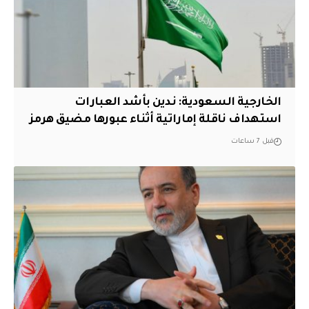
‏الخارجية السعودية: ندين بأشد العبارات
استهداف ناقلة إماراتية أثناء عبورها مضيق هرمز
قبل 7 ساعات