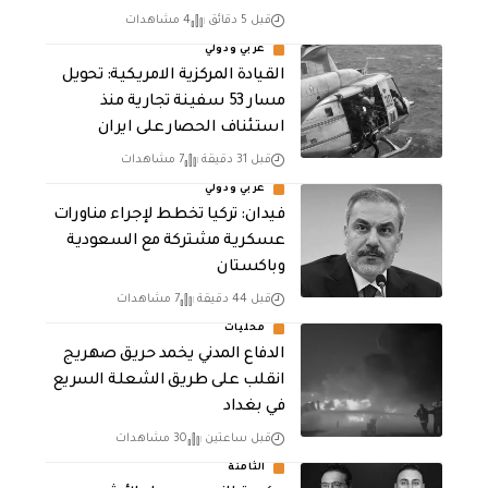
قبل 5 دقائق
4 مشاهدات
عربي ودولي
القيادة المركزية الامريكية: تحويل
مسار 53 سفينة تجارية منذ
استئناف الحصار على ايران
قبل 31 دقيقة
7 مشاهدات
عربي ودولي
فيدان: تركيا تخطط لإجراء مناورات
عسكرية مشتركة مع السعودية
وباكستان
قبل 44 دقيقة
7 مشاهدات
محليات
الدفاع المدني يخمد حريق صهريج
انقلب على طريق الشعلة السريع
في بغداد
قبل ساعتين
30 مشاهدات
الثامنة