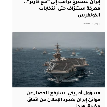
إيران تستدرج ترامب إلى “فخ كارتر”..
معركة استنزاف حتى انتخابات
الكونغرس
قبل 12 ساعة
مسؤول أمريكي: سنرفع الحصار عن
موانئ إيران بمجرد الإعلان عن اتفاق