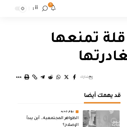
9
أأ
لأمريكي: يوجد حالياً نحو 70 ناقلة تمنعها
غادرتها
شارك
قد يهمك أيضا
يوم جديد
الظواهر المجتمعية… أين يبدأ
الإصلاح؟