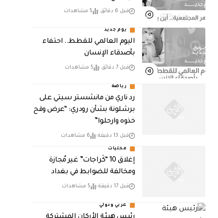
قبل 6 دقائق
5 مشاهدات
يوم جديد
اليوم العالمي للقطط.. احتفاء
بأصدقاء الإنسان
قبل 7 دقائق
5 مشاهدات
رياضة
رد ناري من مانشستر سيتي على
برشلونة بشأن رودري: “عرض وقح
خذوه وارحلوا”
قبل 13 دقيقة
6 مشاهدات
محليات
إغلاق 10 “كَراجات” غير مُجازة
ومخالفة للضوابط في بغداد
قبل 17 دقيقة
5 مشاهدات
عربي ودولي
رئيس هيئة الأركان المشتركة