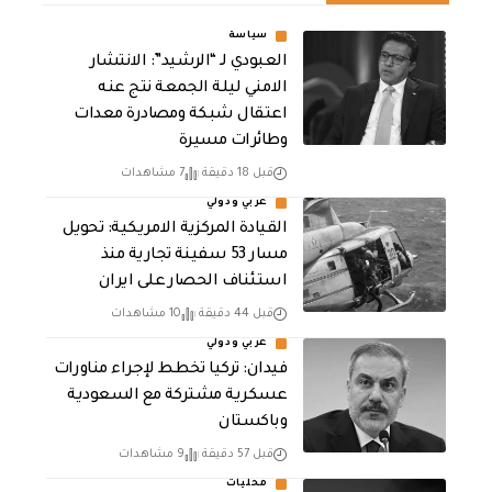
سياسة
العبودي لـ “الرشيد”: الانتشار
الامني ليلة الجمعة نتج عنه
اعتقال شبكة ومصادرة معدات
وطائرات مسيرة
قبل 18 دقيقة
7 مشاهدات
عربي ودولي
القيادة المركزية الامريكية: تحويل
مسار 53 سفينة تجارية منذ
استئناف الحصار على ايران
قبل 44 دقيقة
10 مشاهدات
عربي ودولي
فيدان: تركيا تخطط لإجراء مناورات
عسكرية مشتركة مع السعودية
وباكستان
قبل 57 دقيقة
9 مشاهدات
محليات