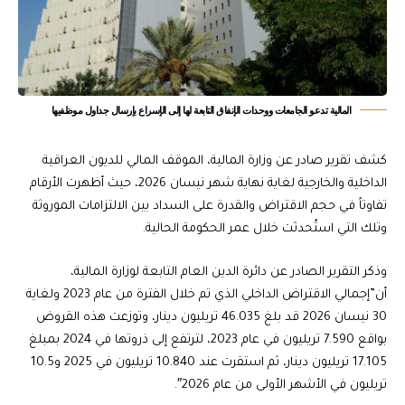
المالية تدعو الجامعات ووحدات الإنفاق التابعة لها إلى الإسراع بإرسال جداول موظفيها
كشف تقرير صادر عن وزارة المالية، الموقف المالي للديون العراقية
الداخلية والخارجية لغاية نهاية شهر نيسان 2026، حيث أظهرت الأرقام
تفاوتاً في حجم الاقتراض والقدرة على السداد بين الالتزامات الموروثة
وتلك التي استُحدثت خلال عمر الحكومة الحالية.
وذكر التقرير الصادر عن دائرة الدين العام التابعة لوزارة المالية،
أن”إجمالي الاقتراض الداخلي الذي تم خلال الفترة من عام 2023 ولغاية
30 نيسان 2026 قد بلغ 46.035 تريليون دينار، وتوزعت هذه القروض
بواقع 7.590 تريليون في عام 2023، لترتفع إلى ذروتها في 2024 بمبلغ
17.105 تريليون دينار، ثم استقرت عند 10.840 تريليون في 2025 و10.5
تريليون في الأشهر الأولى من عام 2026″.