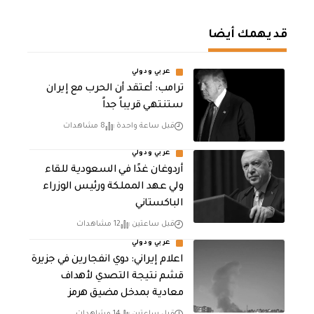
قد يهمك أيضا
عربي ودولي
‏ترامب: أعتقد أن الحرب مع إيران
ستنتهي قريباً جداً
قبل ساعة واحدة
8 مشاهدات
عربي ودولي
أردوغان غدًا في السعودية للقاء
ولي عهد المملكة ورئيس الوزراء
الباكستاني
قبل ساعتين
12 مشاهدات
عربي ودولي
اعلام إيراني: دوي انفجارين في جزيرة
قشم نتيجة التصدي لأهداف
معادية بمدخل مضيق هرمز