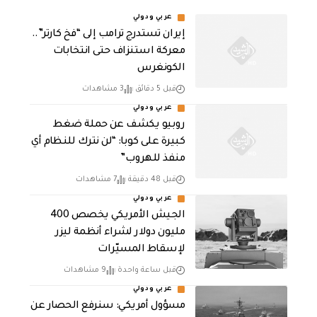
عربي ودولي
إيران تستدرج ترامب إلى “فخ كارتر”..
معركة استنزاف حتى انتخابات
الكونغرس
قبل 5 دقائق
3 مشاهدات
عربي ودولي
روبيو يكشف عن حملة ضغط
كبيرة على كوبا: “لن نترك للنظام أي
منفذ للهروب”
قبل 48 دقيقة
7 مشاهدات
عربي ودولي
الجيش الأمريكي يخصص 400
مليون دولار لشراء أنظمة ليزر
لإسقاط المسيّرات
قبل ساعة واحدة
9 مشاهدات
عربي ودولي
مسؤول أمريكي: سنرفع الحصار عن