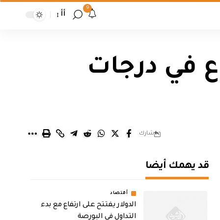
9
أأ
ع في درجات
شارك
قد يهمك أيضا
أقتصاد
الدولار يفتتح على ارتفاع مع بدء
التداول في البورصة