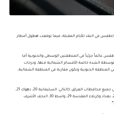
لة الطقس في البلاد للأيام المقبلة، فيما توقعت هطول أمطار
الطقس غائماً جزئياً في المنطقتين الوسطى والجنوبية أما
توسطة الشدة خاصة الأقسام الشمالية منها، ودرجات
في المنطقة الجنوبية وتكون مقاربة في المنطقة الشمالية،
وتابع البيان، أن “درجات الحرارة العظمى ليوم غدٍ الأربعاء في جميع محافظات العراق، كالتالي: السليمانية 20، دهوك 21،
أربيل 22، كركوك 24، نينوى 25، صلاح الدين وديالى والأنبار 28، بغداد وكربلاء المقدسة 29، واسط 30، النجف الأشرف