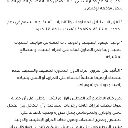
الحوار والتفاهم كخيار أساسي، وبما يضمن حماية مصالح العراق العليا
ويعزز موقعه الإقليمي.
* تعزيز آليات تبادل المعلومات والتقديرات الأمنية، وبما يسهم في دعم
الجهود المشتركة لمكافحة التهديدات العابرة للحدود.
* توحيد الجهود الإقليمية والدولية ذات الصلة في مواجهة التحديات
الأمنية، وبما يعزز التعاون القائم على احترام السيادة والمصالح
المشتركة.
* التأكيد على ضرورة التزام الدول المجاورة الشقيقة والصديقة بعدم
استخدام أراضيها منطلقاً للاعتداء على العراق، أو المس بسيادة
أراضيه وحرمة أجوائه ومياهه.
وفي ختام الاجتماع أكد المجلس الوزاري للأمن الوطني على أن حماية
الدولة تتطلب قرارات حازمة وإجراءات استباقية، وأن التكامل بين العمل
الأمني والإداري والدبلوماسي يمثل ضرورة وطنية للحفاظ على
الاستقرار وتعزيز الاقتصاد، وصون مكانة العراق الإقليمية والدولية،
وشدد المجتمعون على منع أي عمل عسكري ضد أي جهة كانت داخل