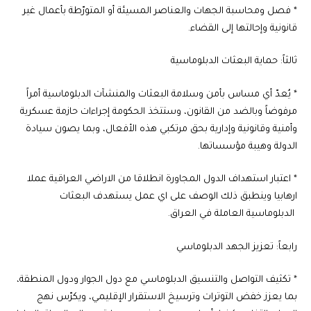
* فصل ومحاسبة الجهات والعناصر المسيئة أو المتورّطة بأعمال غير
قانونية وإحالتها إلى القضاء.
ثالثاً: حماية البعثات الدبلوماسية
* يُعدّ أي مساس بأمن وسلامة البعثات والمنشآت الدبلوماسية أمراً
مرفوضاً وبالضد من القانون، وستتخذ الحكومة إجراءات حازمة عسكرية
وأمنية وقانونية وإدارية بحق مرتكبي هذه الأفعال، وبما يصون سيادة
الدولة وهيبة مؤسساتها.
* اعتبار استهداف الدول المجاورة انطلاقا من الاراضي العراقية عملا
ارهابيا وينطبق ذلك الوصف على اي عمل يستهدف البعثات
الدبلوماسية العاملة في العراق.
رابعاً: تعزيز الجهد الدبلوماسي
* تكثيف التواصل والتنسيق الدبلوماسي مع دول الجوار ودول المنطقة،
بما يعزز خفض التوترات وترسيخ الاستقرار الإقليمي، ويكرّس نهج