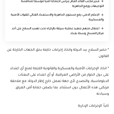
مدير مكتب القائد العام يترأس اجتماعًا أمنيًا موسعًا لمناقشة
التوجيهات ورفع الجاهزية
الاعلام الامني: رفع مستوى الجاهزية والاستعداد القتالي للقوات الأمنية
والعسكرية
اعتقال متهم بتنفيذ عملية سرقة بالإكراه تحت تهديد السلاح على أحد
مراكز المساج وسط بغداد
* حصر السلاح بيد الدولة واتخاذ إجراءات حازمة بحق الجهات الخارجة عن
القانون.
* اتخاذ الإجراءات الأمنية والعسكرية والقانونية اللازمة لمنع أي اعتداء
على دول الجوار من الأراضي العراقية، أو أي اعتداء على البعثات
الدبلوماسية، والتصدي لأي جهة تعمل خارج إطار الدولة، مع ملاحقة
مرتكبي هذه الأعمال دون استثناء، بما يضمن حماية أمن العراق
وسيادته.
ثانياً: الإجراءات الإدارية