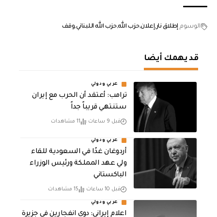
الوسوم
إطلاق نار
إعلان
حزب الله
حزب الله اللبناني
وقف
قد يهمك أيضا
عربي ودولي
‏ترامب: أعتقد أن الحرب مع إيران
ستنتهي قريباً جداً
قبل 9 ساعات
11 مشاهدات
عربي ودولي
أردوغان غدًا في السعودية للقاء
ولي عهد المملكة ورئيس الوزراء
الباكستاني
قبل 10 ساعات
15 مشاهدات
عربي ودولي
اعلام إيراني: دوي انفجارين في جزيرة