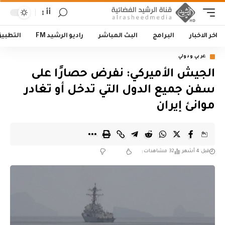
أأ
اخر الاخبار
البرامج
البث المباشر
راديو الرشيد FM
التطبي
عربي ودولي
‏الجيش الأميركي: نفرض حصارًا على
سفن جميع الدول التي تدخل أو تغادر
موانئ إيران
قبل 4 أشهر
32 مشاهدات