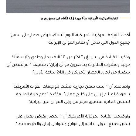
‏القيادة المركزية الأميركية: بدأنا مهمة إزالة الألغام في مضيق هرمز
أكدت القيادة المركزية الأمريكية، اليوم الثلاثاء، فرض حصار على سفن
جميع الدول التي تدخل أو تغادر الموانئ الإيرانية.
وذكرت القيادة في بيان، إن ” أكثر من 10 آلاف بحار وجندي و١٢ سفينة
حربية وعشرات الطائرات يحاصرون موانئ إيران”، مضيفة ” لم تتمكن أي
سفينة من تجاوز الحصار الأمريكي في الـ24 ساعة الأولى”.
واضافت، أن ” ست سفن تجارية امتثلت لتوجيهات القوات الأمريكية
بالعودة لميناء إيراني على خليج عمان”، مؤكدة “دعم حرية الملاحة
للسفن العابرة لمضيق هرمز من وإلى الموانئ غير الإيرانية”.
واوضحت القيادة المركزية الأمريكية، أن “الحصار يفرض بعدل على
سفن جميع الدول الداخلة إلى موانئ وسواحل إيران والخارجة منها”.