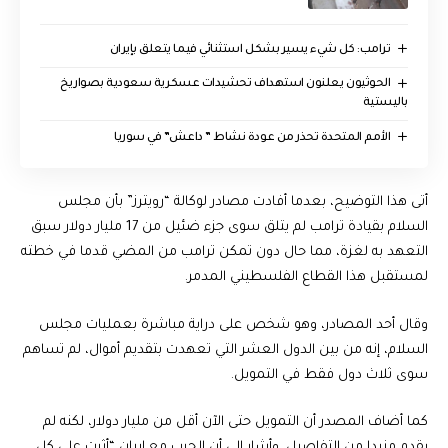
ترامب: كل شيء يسير بشكل استثنائي فيما يتعلق بإيران
الحوثيون يعلنون استهداف تحشيدات عسكرية سعودية بصواريخ
باليستية
الأمم المتحدة تحذر من عودة نشاط ” داعش” في سوريا
أتى هذا التوضيح، بعدما أفادت مصادر لوكالة “رويترز” بأن مجلس
السلام بقيادة ترامب لم يتلق سوى جزء ضئيل من 17 مليار دولار سبق
التعهد به لغزة، مما حال دون تمكن ترامب من المضي قدما في خطته
لمستقبل هذا القطاع الفلسطيني المدمر.
وقال أحد المصادر، وهو شخص على دراية مباشرة بعمليات مجلس
السلام، إنه من بين الدول العشر التي تعهدت بتقديم أموال، لم تساهم
سوى ثلاث دول فقط في التمويل.
كما أضاف المصدر أن التمويل حتى الآن أقل من مليار دولار، لكنه لم
يقدم مزيدا من التفاصيل. وأشار إلى أن الحرب مع إيران “أثرت على كل