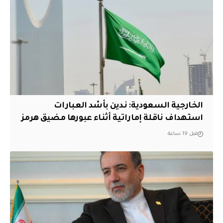
‏الخارجية السعودية: ندين بأشد العبارات
استهداف ناقلة إماراتية أثناء عبورها مضيق هرمز
قبل 19 ساعة