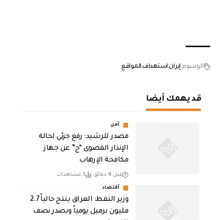
الوسوم
إيران
استهداف
المواقع
قد يهمك أيضا
أمن
مصدر للرشيد: رفع جزئي لحالة
الإنذار القصوى “ج” عن جهاز
مكافحة الإرهاب
قبل 4 دقائق
3 مشاهدات
أقتصاد
وزير النفط: العراق ينتج حالياً 2.7
مليون برميل يومياً ويصدر نصف