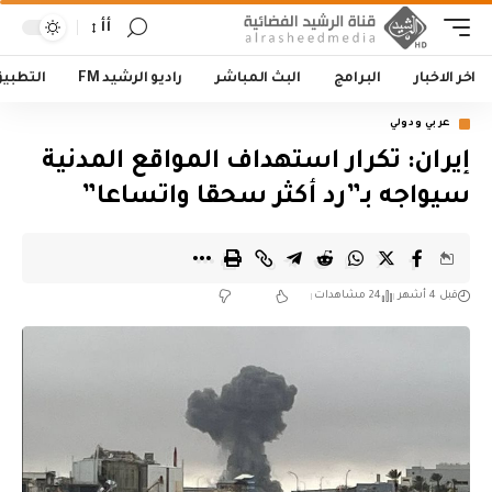
أأ
اخر الاخبار
البرامج
البث المباشر
راديو الرشيد FM
التطبي
عربي ودولي
إيران: تكرار استهداف المواقع المدنية
سيواجه بـ”رد أكثر سحقا واتساعا”
قبل 4 أشهر
24 مشاهدات