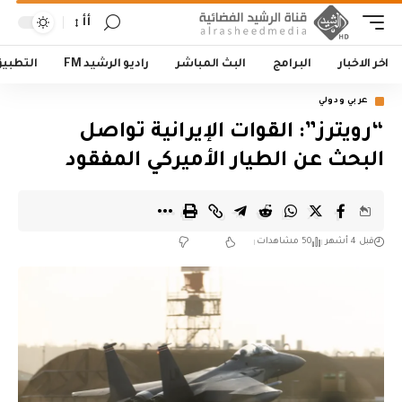
أأ
اخر الاخبار
البرامج
البث المباشر
راديو الرشيد FM
التطبي
عربي ودولي
“رويترز”: القوات الإيرانية تواصل
البحث عن الطيار الأميركي المفقود
قبل 4 أشهر
50 مشاهدات