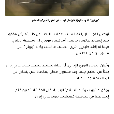
"رويترز": القوات الإيرانية تواصل البحث عن الطيار الأميركي المفقود
تواصل القوات الإيرانية، السبت، عمليات البحث عن طيار أميركي مفقود
بعد إسقاط طائرتين حربيتين أميركيتين فوق إيران ومنطقة الخليج،
فيما تم إنقاذ طيارين آخرين، بحسب ما نقلت وكالة “رويترز”، عن
مسؤولين من الجانبين.
وأعلن الحرس الثوري الإيراني، أن قواته تمشط منطقة جنوب غربي إيران
بحثاً عن الطيار، بينما وعد مسؤول محلي بمكافأة لمن يتمكن من
الإدلاء بمعلومات عنه.
ووفق ما أوردت وكالة “تسنيم” الإيرانية، فإن المقاتلة الأميركية تم
إسقاطها في محافظة كهكيلويه، جنوب غربي إيران.