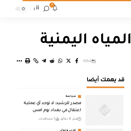
9
أأ
مياه اليمنية
شارك
قد يهمك أيضا
سياسة
مصدر للرشيد: لا توجد أي عملية
اعتقال في بغداد يوم امس
قبل 8 دقائق
5 مشاهدات
عربي ودولي