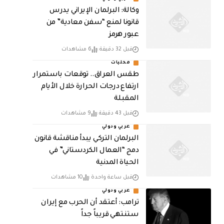
وكالة: البرلمان الإيراني يدرس
قانونا لمنع “سفن معادية” من
عبور هرمز
قبل 32 دقيقة
6 مشاهدات
محليات
طقس العراق.. توقعات باستمرار
ارتفاع درجات الحرارة خلال الأيام
المقبلة
قبل 43 دقيقة
9 مشاهدات
عربي ودولي
البرلمان التركي يبدأ مناقشة قانون
دمج “العمال الكردستاني” في
الحياة المدنية
قبل ساعة واحدة
10 مشاهدات
عربي ودولي
‏ترامب: أعتقد أن الحرب مع إيران
ستنتهي قريباً جداً