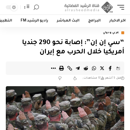
أأ
اخر الاخبار
البرامج
البث المباشر
راديو الرشيد FM
التطبي
عربي ودولي
“سي إن إن”: إصابة نحو 290 جنديا
أمريكيا خلال الحرب مع إيران
قبل 5 أشهر
17 مشاهدات