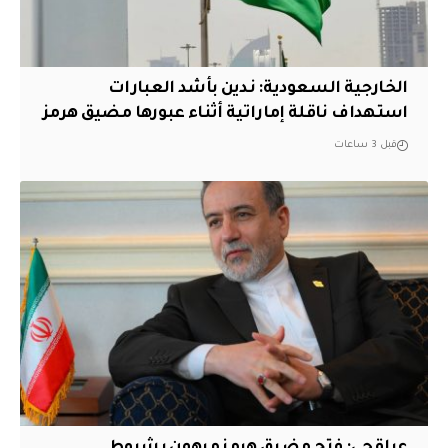
‏الخارجية السعودية: ندين بأشد العبارات
استهداف ناقلة إماراتية أثناء عبورها مضيق هرمز
قبل 3 ساعات
عراقجي: فتح مضيق هرمز مرهون بشروط