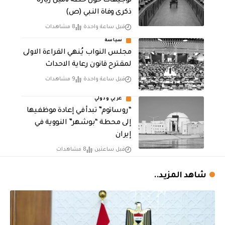
توجيهات حول خطة تأمين زيارة
ذكرى وفاة النبي (ص)
قبل ساعة واحدة
8 مشاهدات
سياسة
مجلس النواب يُنهي القراءة الاولى
لمقترح قانون رعاية الاحداث
قبل ساعة واحدة
9 مشاهدات
عربي ودولي
“روساتوم” تبدأ في إعادة موظفيها
إلى محطة “بوشهر” النووية في
إيران
قبل ساعتين
8 مشاهدات
شاهد المزيد..