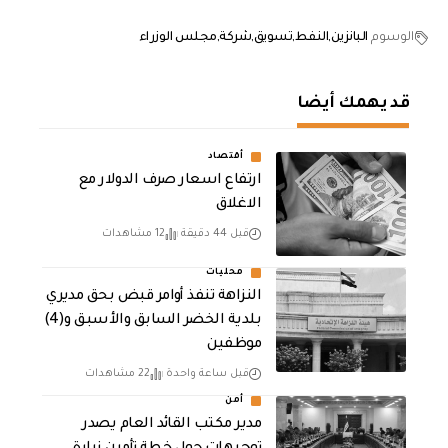
الوسوم
البانزين
النفط
تسويق
شركة
مجلس الوزراء
قد يهمك أيضا
أقتصاد
ارتفاع اسعار صرف الدولار مع
الاغلاق
قبل 44 دقيقة
12 مشاهدات
محليات
النزاهة تنفذ أوامر قبض بحق مديري
بلدية الخضر السابق والأسبق و(4)
موظفين
قبل ساعة واحدة
22 مشاهدات
أمن
مدير مكتب القائد العام يصدر