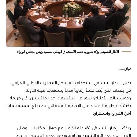
الاطار التنسيقي يؤكد ضرورة حسم الاستحقاق الوطني بتسمية رئيس مجلس الوزراء
بيان……
يدين الإطار التنسيقي استهداف مقر جهاز المخابرات الوطني العراقي
في بغداد، الذي يُعدّ عملاً إرهابياً مداناً يستهدف هيبة الدولة
ومؤسساتها الأمنية وأسفر عن استشهاد أحد المنتسبين، في جريمة
تكشف خطورة الاعتداء على الأجهزة الأمنية التي تضطلع بمهمة حماية
أمن العراق واستقراره.
ويؤكد الإطار التنسيقي تضامنه الكامل مع جهاز المخابرات الوطني
العراقي، ومع عائلة الشهيد ورفاقه، ويدعو لعدم السماح لأي جهة