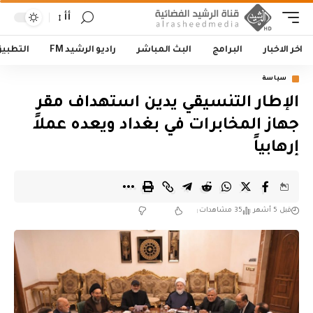
أأ
اخر الاخبار
البرامج
البث المباشر
راديو الرشيد FM
التطبي
سياسة
الإطار التنسيقي يدين استهداف مقر
جهاز المخابرات في بغداد ويعده عملاً
إرهابياً
قبل 5 أشهر
35 مشاهدات