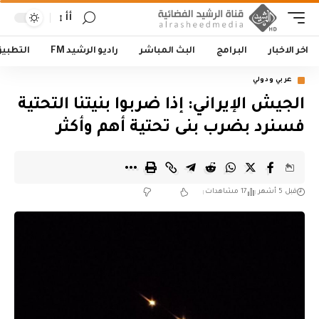
أأ
اخر الاخبار
البرامج
البث المباشر
راديو الرشيد FM
التطبي
عربي ودولي
الجيش الإيراني: إذا ضربوا بنيتنا التحتية
فسنرد بضرب بنى تحتية أهم وأكثر
قبل 5 أشهر
17 مشاهدات