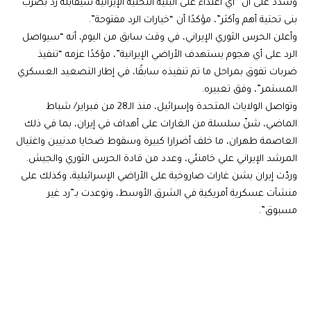
وشدد على أن “أي اعتداء على البنية التحتية الإيرانية سيقابله رد بضرب
بنى تحتية أهم وأكثر”، مؤكدًا أن “خيارات الرد مفتوحة”.
وأعلن الحرس الثوري الإيراني، في وقت سابق من اليوم، أنه “سيواصل
الرد على أي هجوم يستهدف الأراضي الإيرانية”، مؤكدًا عزمه “تنفيذ
ضربات تفوق بمراحل ما تم تنفيذه سابقًا، في إطار التصعيد العسكري
المستمر”، وفق تعبيره.
وتواصل الولايات المتحدة وإسرائيل، منذ الـ28 من فبراير/ شباط
الماضي، شنّ سلسلة من الغارات على أهداف في إيران، بما في ذلك
العاصمة طهران، ما خلف أضرارا كبيرة وسقوط ضحايا مدنيين واغتيال
المرشد الإيراني علي خامنئي، وعدد من قادة الحرس الثوري والجيش.
وردّت إيران بشن غارات صاروخية على الأراضي الإسرائيلية، وكذلك على
منشآت عسكرية أمريكية في الشرق الأوسط، وتوعدت بـ”رد غير
مسبوق”.