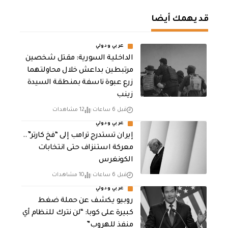
قد يهمك أيضا
عربي ودولي
الداخلية السورية: مقتل شخصين
مرتبطين بداعش خلال محاولتهما
زرع عبوة ناسفة بمنطقة السيدة
زينب
قبل 6 ساعات
12 مشاهدات
عربي ودولي
إيران تستدرج ترامب إلى “فخ كارتر”..
معركة استنزاف حتى انتخابات
الكونغرس
قبل 6 ساعات
10 مشاهدات
عربي ودولي
روبيو يكشف عن حملة ضغط
كبيرة على كوبا: “لن نترك للنظام أي
منفذ للهروب”