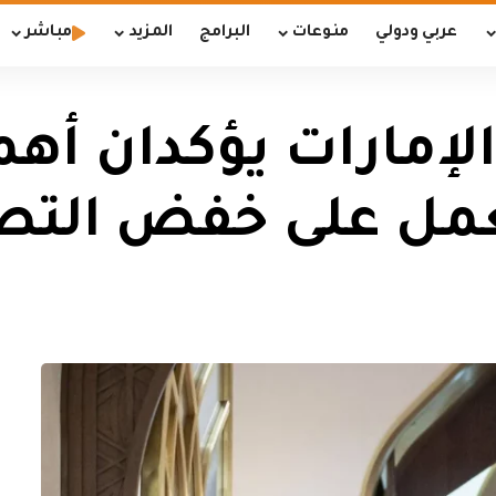
عربي ودولي
منوعات
البرامج
المزيد
مباشر
لإمارات يؤكدان أهم
العمل على خفض الت