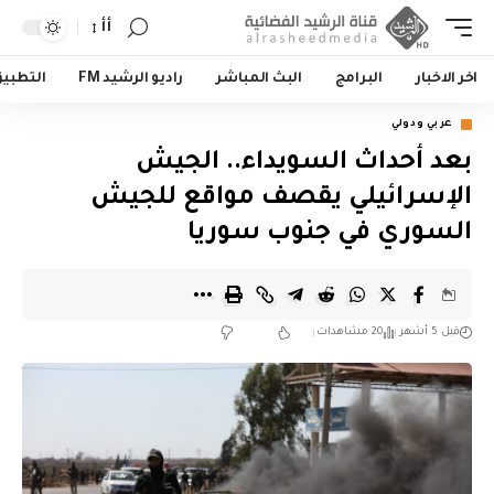
أأ
اخر الاخبار
البرامج
البث المباشر
راديو الرشيد FM
التطبي
عربي ودولي
بعد أحداث السويداء.. الجيش
الإسرائيلي يقصف مواقع للجيش
السوري في جنوب سوريا
قبل 5 أشهر
20 مشاهدات