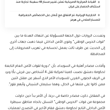
القيادة المركزية الامريكية تعلن تغيير مسار 48 سفينة تجارية منذ
استئناف الحصار على ايران
‏الخارجية الإيرانية: تم الاتفاق مع عُمان على الخصائص الجغرافية
للمسار الملاحي في هرمز
وتعددت الروايات حول الجهة المسؤولة عن انتهاك الهدنة ما بين
“قوات الحرس الوطني” وقوى الأمن الداخلي فيما ذهبت جهات أخرى
إلى الحديث عن طرف ثالث يعمل لحسابه في تهريب المحروقات إلى
المحافظة.
وأفادت مصادر أهلية في السويداء، بأن “دورية لقوات الأمن العام التابعة
لحكومة دمشق نصبت كمينا لمركبة تقل 4 أشخاص بين قريتي بكّا وبرد
في الريف الجنوبي الغربي للسويداء الأمر الذي أسفر عن مقتل اثنين
ممن كانوا على متنها في الحال، وهما سليمان الشيباني وأيهم نقور”.
في المقابل ذكرت مصادر خاصة في درعا، أن الأمر بدأ حين حاولت
مجموعة من قوات “الحرس الوطني” التسلل باتجاه مناطق سيطرة
الأمن الداخلي التابع لحكومة دمشق فقام الأخير في التصدي لعمليات