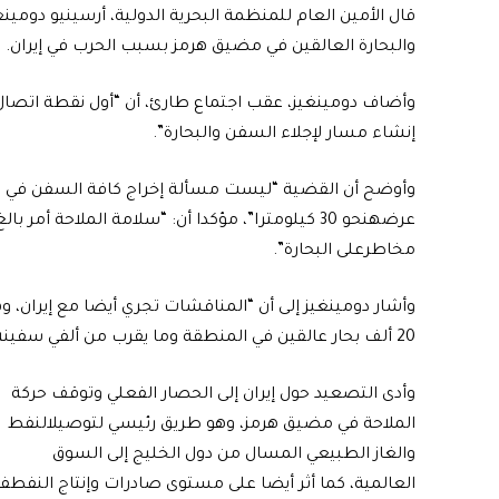
قال الأمين العام للمنظمة البحرية الدولية، أرسينيو دومي
والبحارة العالقين في مضيق هرمز بسبب الحرب في إيران.
وأضاف دومينغيز، عقب اجتماع طارئ، أن “أول نقطة اتصال
إنشاء مسار لإجلاء السفن والبحارة”.
وأوضح أن القضية “ليست مسألة إخراج كافة السفن في يو
عرضهنحو 30 كيلومترا”، مؤكدا أن: “سلامة الملاحة أم
مخاطرعلى البحارة”.
وأشار دومينغيز إلى أن “المناقشات تجري أيضا مع إيران، وه
20 ألف بحار عالقين في المنطقة وما يقرب من ألفي سفينة كذلك.
وأدى التصعيد حول إيران إلى الحصار الفعلي وتوقف حركة
الملاحة في مضيق هرمز، وهو طريق رئيسي لتوصيلالنفط
والغاز الطبيعي المسال من دول الخليج إلى السوق
العالمية، كما أثر أيضا على مستوى صادرات وإنتاج النفطف