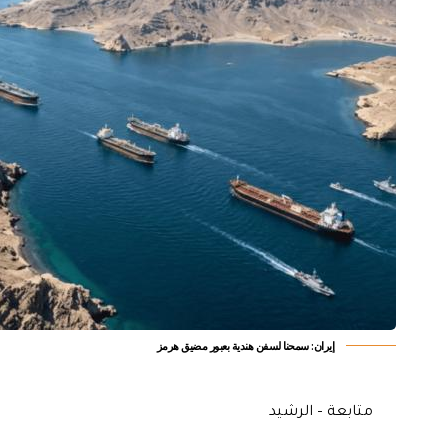
إيران: سمحنا لسفن هندية بعبور مضيق هرمز
متابعة – الرشيد