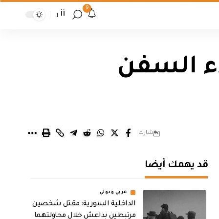
9
أأ
اء السفن
شارك
قد يهمك أيضا
عربي ودولي
الداخلية السورية: مقتل شخصين
مرتبطين بداعش خلال محاولتهما