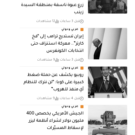
زرع عبوة ناسفة بمنطقة السيدة
زينب
قبل 3 ساعات
12 مشاهدات
عربي ودولي
إيران تستدرج ترامب إلى “فخ
كارتر”.. معركة استنزاف حتى
انتخابات الكونغرس
قبل 3 ساعات
9 مشاهدات
عربي ودولي
روبيو يكشف عن حملة ضغط
كبيرة على كوبا: “لن نترك للنظام
أي منفذ للهروب”
قبل 4 ساعات
9 مشاهدات
عربي ودولي
الجيش الأمريكي يخصص 400
مليون دولار لشراء أنظمة ليزر
لإسقاط المسيّرات