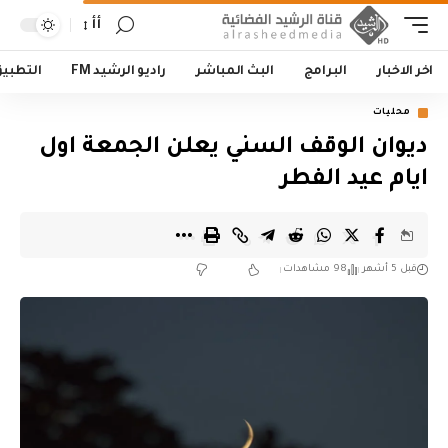
أأ
اخر الاخبار
البرامج
البث المباشر
راديو الرشيد FM
التطبي
محليات
ديوان الوقف السني يعلن الجمعة اول
ايام عيد الفطر
قبل 5 أشهر
98 مشاهدات