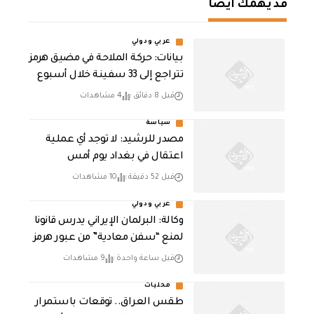
قد يهمك أيضا
عربي ودولي
بيانات: حركة الملاحة في مضيق هرمز
تتراجع إلى 33 سفينة خلال أسبوع
قبل 8 دقائق
4 مشاهدات
سياسة
مصدر للرشيد: لا توجد أي عملية
اعتقال في بغداد يوم أمس
قبل 52 دقيقة
10 مشاهدات
عربي ودولي
وكالة: البرلمان الإيراني يدرس قانونا
لمنع “سفن معادية” من عبور هرمز
قبل ساعة واحدة
9 مشاهدات
محليات
طقس العراق.. توقعات باستمرار