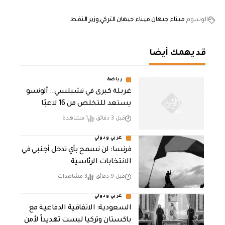
الوسوم
ميناء جيهان
ميناء جيهان التركي
وزير النفط
قد يهمك أيضا
رياضة
غربلة كبرى في تشيلسي.. ألونسو
يستعد للتخلص من 16 لاعبًا
قبل 3 دقائق
1 مشاهدة
عربي ودولي
فرنسا: لن نسمح بأي تدخل أجنبي في
الانتخابات الرئاسية
قبل 9 دقائق
3 مشاهدات
عربي ودولي
السعودية: الاتفاقية الدفاعية مع
باكستان وتركيا ليست تهديداً لأمن