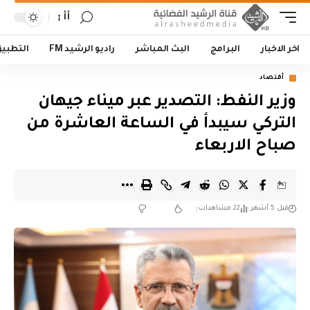
أأ
اخر الاخبار
البرامج
البث المباشر
راديو الرشيد FM
التطبي
أقتصاد
وزير النفط: التصدير عبر ميناء جيهان
التركي سيبدأ في الساعة العاشرة من
صباح الاربعاء
قبل 5 أشهر
22 مشاهدات