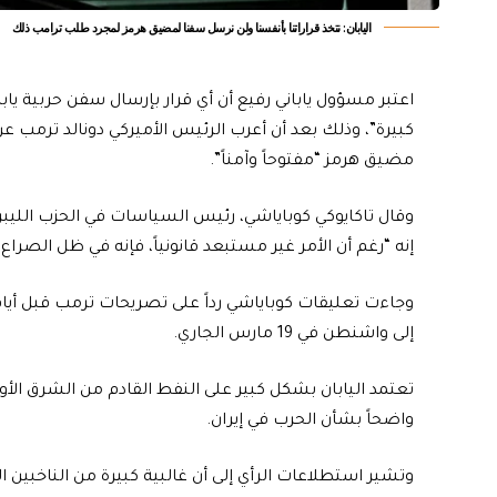
اليابان: نتخذ قراراتنا بأنفسنا ولن نرسل سفنا لمضيق هرمز لمجرد طلب ترامب ذلك
اعتبر مسؤول ياباني رفيع أن أي قرار بإرسال سفن حربية ي
كبيرة”، وذلك بعد أن أعرب الرئيس الأميركي دونالد ترمب ع
مضيق هرمز “مفتوحاً وآمناً”.
وقال تاكايوكي كوباياشي، رئيس السياسات في الحزب الليبرالي 
إنه “رغم أن الأمر غير مستبعد قانونياً، فإنه في ظل الصرا
وجاءت تعليقات كوباياشي رداً على تصريحات ترمب قبل أيام م
إلى واشنطن في 19 مارس الجاري.
تعتمد اليابان بشكل كبير على النفط القادم من الشرق ال
واضحاً بشأن الحرب في إيران.
وتشير استطلاعات الرأي إلى أن غالبية كبيرة من الناخبين ا