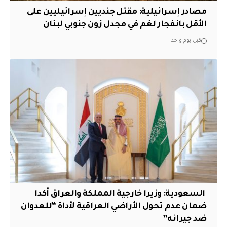
مصادر إسرائيلية: مقتل جنديين إسرائيليين على
الأقل بانفجار لغم في مجدل زون جنوبي لبنان
قبل يوم واحد
‏ السعودية: وزيرا خارجية المملكة والعراق أكدا
ضمان عدم تحول الأراضي العراقية لأداة “للعدوان
ضد جيرانه”