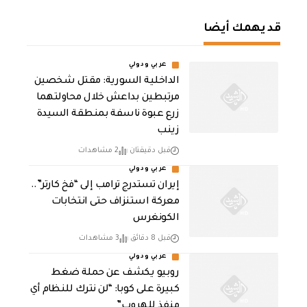
قد يهمك أيضا
عربي ودولي
الداخلية السورية: مقتل شخصين
مرتبطين بداعش خلال محاولتهما
زرع عبوة ناسفة بمنطقة السيدة
زينب
قبل دقيقتان
2 مشاهدات
عربي ودولي
إيران تستدرج ترامب إلى “فخ كارتر”..
معركة استنزاف حتى انتخابات
الكونغرس
قبل 8 دقائق
3 مشاهدات
عربي ودولي
روبيو يكشف عن حملة ضغط
كبيرة على كوبا: “لن نترك للنظام أي
منفذ للهروب”