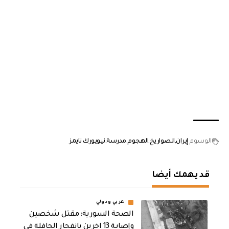
الوسوم
إيران
الصواريخ
الهجوم
مدرسة
نيويورك تايمز
قد يهمك أيضا
عربي ودولي
الصحة السورية: مقتل شخصين
وإصابة 13 اخرين بانفجار الحافلة في