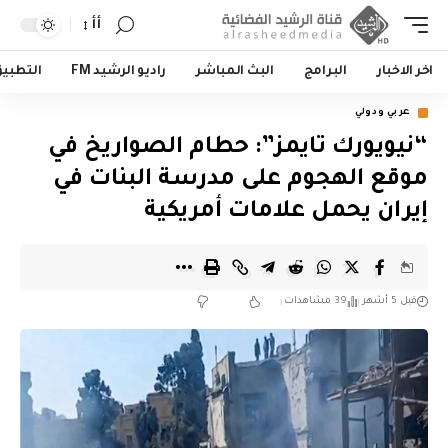
أأ
اخر الاخبار
البرامج
البث المباشر
راديو الرشيد FM
التطبي
عربي ودولي
“نيويورك تايمز”: حطام الصواريخ في
موقع الهجوم على مدرسة البنات في
إيران يحمل علامات أمريكية
قبل 5 أشهر
39 مشاهدات