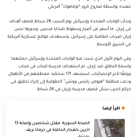
تنفيذه بواسطة صاروخ كروز “توماهوك” أمريكي.
وبدأت الولايات المتحدة وإسرائيل يوم السبت 28 شباط قصف أهداف
في إيران، ما أسفر عن أضرار وسقوط ضحايا مدنيين. وبدورها تشن
إيران ضربات انتقامية على إسرائيل، وتستهدف مواقع عسكرية أمريكية
في الشرق الأوسط.
وفي اليوم الأول الذي شنت فيه الولايات المتحدة وإسرائيل حملتهما
واسعة النطاق ضد إيران، تم استهداف مدرسة للبنات في ميناب.
ووفقًا لآخر الإحصائيات، استشهد 171 شخصًا، معظمهم من الأطفال.
ودعت منظمة “هيومن رايتس ووتش” الحقوقية إلى إجراء تحقيق في
جرائم الحرب بشأن قصف مدرسة بإيران في 28 شباط.
اقرأ ايضا
الصحة السورية: مقتل شخصين وإصابة 13
اخرين بانفجار الحافلة في جرمانا بريف
دمشق