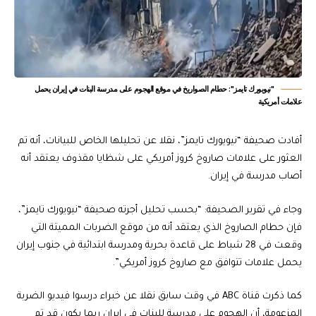
"نيويورك تايمز": حطام الصواريخ في موقع الهجوم على مدرسة البنات في إيران يحمل
علامات أمريكية
أفادت صحيفة “نيويورك تايمز”، نقلا عن تحليلها الخاص للبيانات، أنه تم
العثور على علامات صاروخ كروز أمريكي على شظايا مقذوف يعتقد أنه
أصاب مدرسة في إيران.
وجاء في تقرير الصحيفة: “بحسب تحليل أجرته صحيفة “نيويورك تايمز”،
فإن حطام الصاروخ الذي يعتقد أنه من موقع الضربات المميتة التي
وقعت في 28 شباط على قاعدة بحرية ومدرسة ابتدائية في جنوب إيران
يحمل علامات تتوافق مع صاروخ كروز أمريكي”.
كما ذكرت قناة ABC في وقت سابق نقلا عن خبراء درسوا فيديو الضربة
المزعومة، أن الهجوم على مدرسة للبنات في إيران ربما يكون قد تم