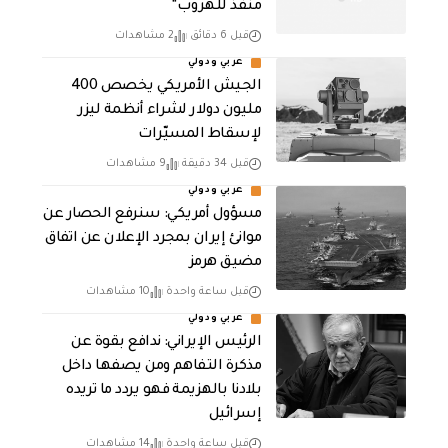
منفذ للهروب”
قبل 6 دقائق
2 مشاهدات
عربي ودولي
الجيش الأمريكي يخصص 400
مليون دولار لشراء أنظمة ليزر
لإسقاط المسيّرات
قبل 34 دقيقة
9 مشاهدات
عربي ودولي
مسؤول أمريكي: سنرفع الحصار عن
موانئ إيران بمجرد الإعلان عن اتفاق
مضيق هرمز
قبل ساعة واحدة
10 مشاهدات
عربي ودولي
الرئيس الإيراني: ندافع بقوة عن
مذكرة التفاهم ومن يصفها داخل
بلادنا بالهزيمة فهو يردد ما تريده
إسرائيل
قبل ساعة واحدة
14 مشاهدات