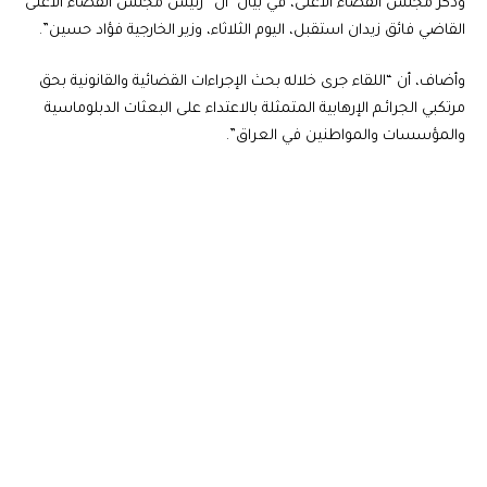
وذكر مجلس القضاء الأعلى، في بيان أن “رئيس مجلس القضاء الأعلى
القاضي فائق زيدان استقبل، اليوم الثلاثاء، وزير الخارجية فؤاد حسين”.
وأضاف، أن “اللقاء جرى خلاله بحث الإجراءات القضائية والقانونية بحق
مرتكبي الجرائـم الإرهابية المتمثلة بالاعتداء على البعثات الدبلوماسية
والمؤسسات والمواطنين في العراق”.