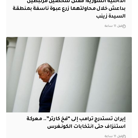
الداخلية السورية: مقتل شخصين مرتبطين
بداعش خلال محاولتهما زرع عبوة ناسفة بمنطقة
السيدة زينب
قبل 11 ساعة
إيران تستدرج ترامب إلى “فخ كارتر”.. معركة
استنزاف حتى انتخابات الكونغرس
قبل 11 ساعة