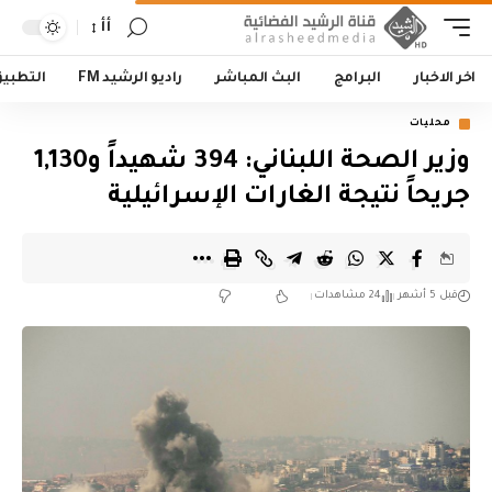
أأ
اخر الاخبار
البرامج
البث المباشر
راديو الرشيد FM
التطبي
محليات
وزير الصحة اللبناني: 394 شهيداً و1,130
جريحاً نتيجة الغارات الإسرائيلية
قبل 5 أشهر
24 مشاهدات