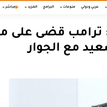
عربي ودولي
منوعات
البرامج
المزيد
مباشر
ن: ترامب قضى على م
د مع الجوار