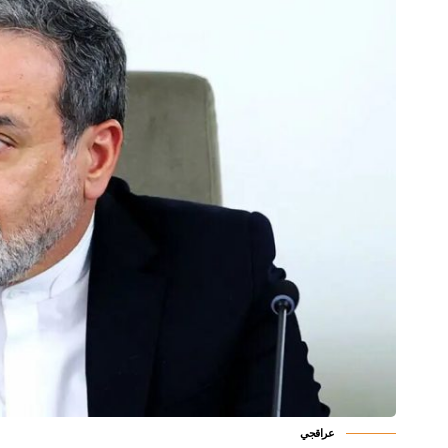
عراقجي