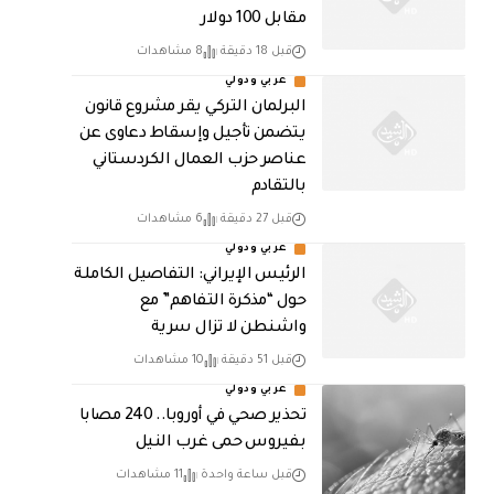
مقابل 100 دولار
قبل 18 دقيقة
8 مشاهدات
عربي ودولي
البرلمان التركي يقر مشروع قانون
يتضمن تأجيل وإسقاط دعاوى عن
عناصر حزب العمال الكردستاني
بالتقادم
قبل 27 دقيقة
6 مشاهدات
عربي ودولي
الرئيس الإيراني: التفاصيل الكاملة
حول “مذكرة التفاهم” مع
واشنطن لا تزال سرية
قبل 51 دقيقة
10 مشاهدات
عربي ودولي
تحذير صحي في أوروبا.. 240 مصابا
بفيروس حمى غرب النيل
قبل ساعة واحدة
11 مشاهدات