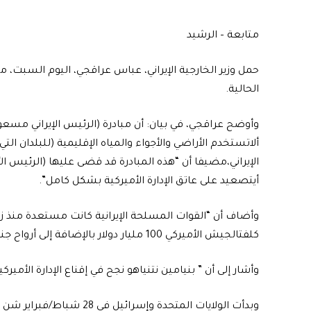
متابعة – الرشيد
حمل وزير الخارجية الإيراني، عباس عراقجي، اليوم السبت،
الحالية.
وأوضح عراقجي، في بيان: أن مبادرة (الرئيس الإيراني م
ألاتستخدم الأراضي والأجواء والمياه الإقليمية (للبلدان
الإيراني،مضيفا أن “هذه المبادرة قد قضى عليها (الرئيس 
أيتصعيد على عاتق الإدارة الأميركية بشكل كامل”.
وأضاف أن “القوات المسلحة الإيرانية كانت مستعدة منذ ز
كلفتالجيش الأميركي 100 مليار دولار بالإضافة إلى أرواح جنود شباب”.
وأشار إلى أن ” بنيامين نتنياهو نجح في إقناع الإدارة الأمي
وبدأت الولايات المتحدة وإسرائيل في 28 شباط/فبراير شن