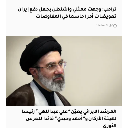
‏ترامب: وجهت ممثلي واشنطن بجعل دفع إيران
تعويضات أمرا حاسما في المفاوضات
قبل 3 ساعات
المرشد الايراني يعيّن “علي عبداللهي” رئيسا
لهيئة الأركان و”أحمد وحيدي” قائدا للحرس
الثوري