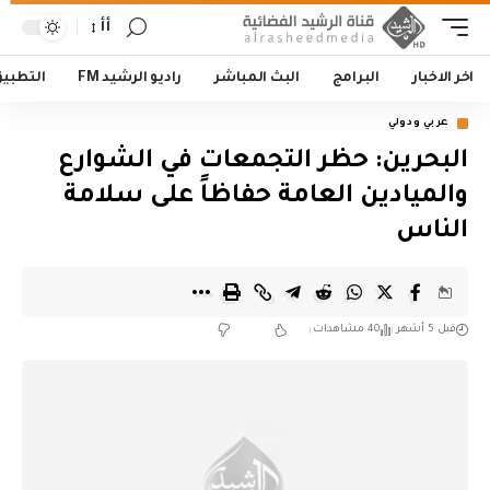
أأ
اخر الاخبار
البرامج
البث المباشر
راديو الرشيد FM
التطبي
عربي ودولي
البحرين: حظر التجمعات في الشوارع
والميادين العامة حفاظاً على سلامة
الناس
قبل 5 أشهر
40 مشاهدات