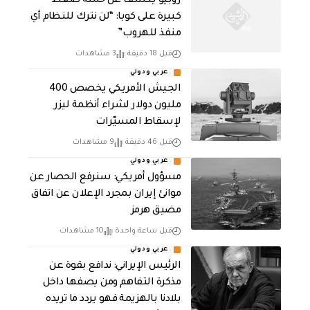
روبيو يكشف عن حملة ضغط
كبيرة على كوبا: “لن نترك للنظام أي
منفذ للهروب”
قبل 18 دقيقة
3 مشاهدات
عربي ودولي
الجيش الأمريكي يخصص 400
مليون دولار لشراء أنظمة ليزر
لإسقاط المسيّرات
قبل 46 دقيقة
9 مشاهدات
عربي ودولي
مسؤول أمريكي: سنرفع الحصار عن
موانئ إيران بمجرد الإعلان عن اتفاق
مضيق هرمز
قبل ساعة واحدة
10 مشاهدات
عربي ودولي
الرئيس الإيراني: ندافع بقوة عن
مذكرة التفاهم ومن يصفها داخل
بلادنا بالهزيمة فهو يردد ما تريده