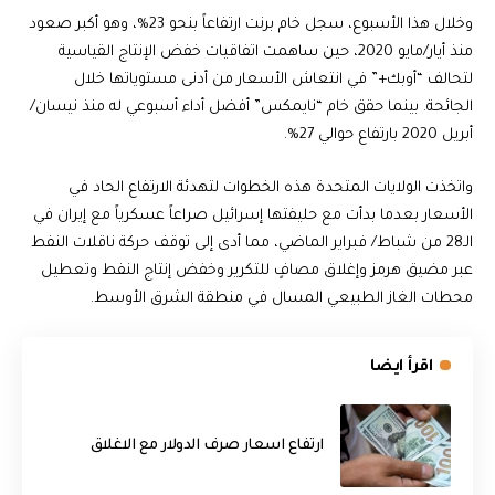
وخلال هذا الأسبوع، سجل خام برنت ارتفاعاً بنحو 23%، وهو أكبر صعود
منذ أيار/مايو 2020، حين ساهمت اتفاقيات خفض الإنتاج القياسية
لتحالف “أوبك+” في انتعاش الأسعار من أدنى مستوياتها خلال
الجائحة. بينما حقق خام “نايمكس” أفضل أداء أسبوعي له منذ نيسان/
أبريل 2020 بارتفاع حوالي 27%.
واتخذت الولايات ‌المتحدة ⁠هذه الخطوات لتهدئة ⁠الارتفاع الحاد في
الأسعار بعدما بدأت مع حليفتها إسرائيل صراعاً عسكرياً مع إيران في
الـ28 من شباط/ فبراير الماضي، مما أدى إلى توقف حركة ناقلات النفط
عبر مضيق هرمز وإغلاق مصافٍ للتكرير وخفض إنتاج النفط وتعطيل
محطات الغاز الطبيعي المسال في منطقة الشرق الأوسط.
اقرأ ايضا
ارتفاع اسعار صرف الدولار مع الاغلاق