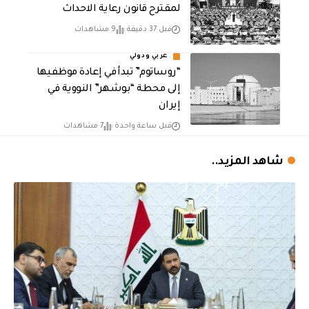
لمقترح قانون رعاية الاحداث
قبل 37 دقيقة
9 مشاهدات
عربي ودولي
“روساتوم” تبدأ في إعادة موظفيها
إلى محطة “بوشهر” النووية في
إيران
قبل ساعة واحدة
7 مشاهدات
شاهد المزيد..