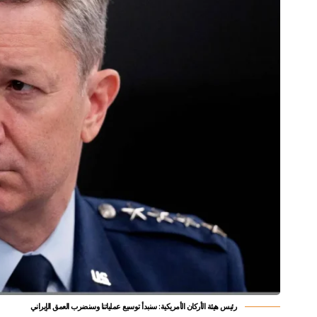
رئيس هيئة الأركان الأمريكية: سنبدأ توسيع عملياتنا وسنضرب العمق الإيراني