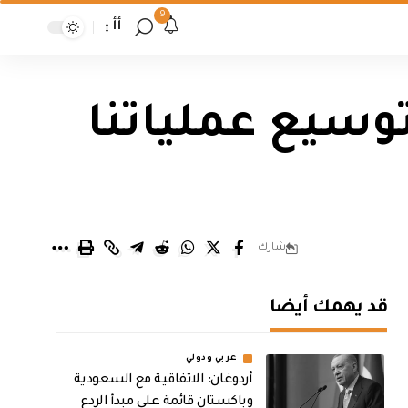
9
أأ
توسيع عملياتنا
شارك
قد يهمك أيضا
عربي ودولي
أردوغان: الاتفاقية مع السعودية
وباكستان قائمة على مبدأ الردع