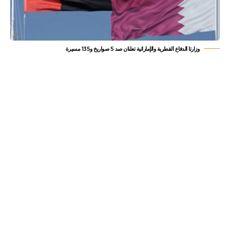
وزارتا الدفاع القطرية والإماراتية تعلنان صد 5 صواريخ و135 مسيرة