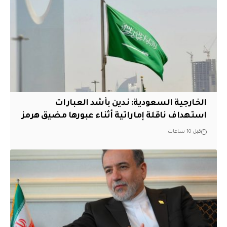
‏الخارجية السعودية: ندين بأشد العبارات
استهداف ناقلة إماراتية أثناء عبورها مضيق هرمز
قبل 10 ساعات